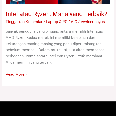
Intel atau Ryzen, Mana yang Terbaik?
Tinggalkan Komentar
/
Laptop & PC / AIO
/
erwinerianyos
banyak pengguna yang bingung antara memilih Intel atau
AMD Ryzen Kedua merek ini memiliki kelebihan dan
kekurangan masing-masing yang perlu dipertimbangkan
sebelum membeli. Dalam artikel ini, kita akan membahas
perbedaan utama antara Intel dan Ryzen untuk membantu
Anda memilih yang terbaik.
Read More »