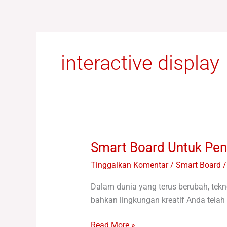
Lewati
ke
konten
interactive display
Smart Board Untuk Pen
Smart
Board
Tinggalkan Komentar
/
Smart Board
Untuk
Penggunaan
Dalam dunia yang terus berubah, tekno
Pemerintah
bahkan lingkungan kreatif Anda telah
&
Instansi
Read More »