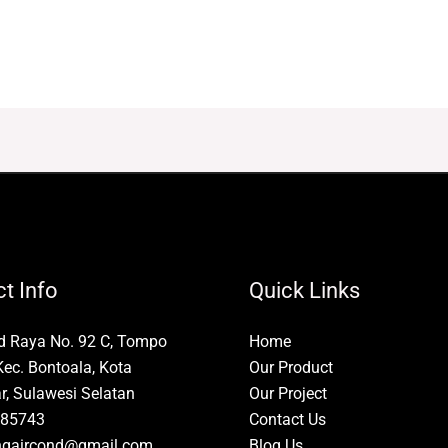
t Info
Quick Links
id Raya No. 92 C, Tompo
Home
Kec. Bontoala, Kota
Our Product
, Sulawesi Selatan
Our Project
85743
Contact Us
ngaircond@gmail.com
Blog Us