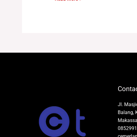
Contac
Jl. Masj
Balang, 
Makassar
0852991
cemerla