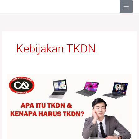
Lewati
ke
konten
Kebijakan TKDN
Apa
Itu
TKDN
dan
Kenapa
Harus
TKDN?