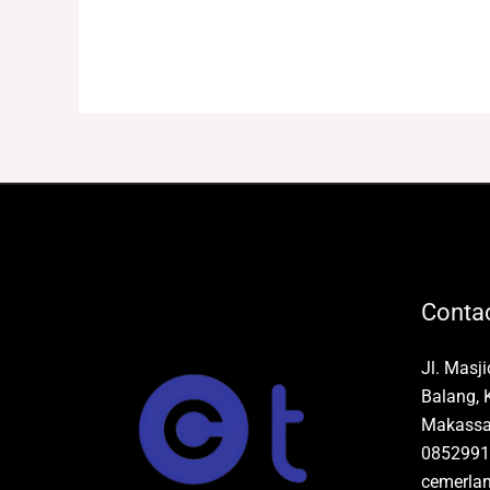
Contac
Jl. Masj
Balang, 
Makassar
0852991
cemerla