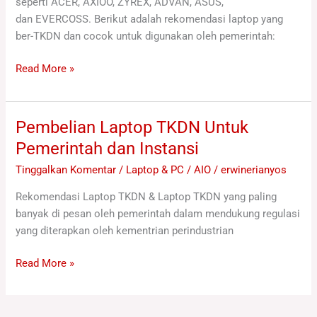
seperti ACER, AXIOO, ZYREX, ADVAN, ASUS,
dan EVERCOSS. Berikut adalah rekomendasi laptop yang
ber-TKDN dan cocok untuk digunakan oleh pemerintah:
Read More »
Pembelian Laptop TKDN Untuk
Pembelian
Laptop
Pemerintah dan Instansi
TKDN
Tinggalkan Komentar
/
Laptop & PC / AIO
/
erwinerianyos
Untuk
Pemerintah
Rekomendasi Laptop TKDN & Laptop TKDN yang paling
dan
banyak di pesan oleh pemerintah dalam mendukung regulasi
Instansi
yang diterapkan oleh kementrian perindustrian
Read More »