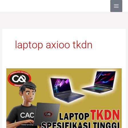
Lewati
ke
konten
laptop axioo tkdn
Laptop
TKDN
Dengan
Spesifikasi
Tinggi