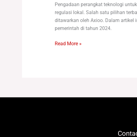
Pengadaan perangkat teknologi untuk 
regulasi lokal. Salah satu pilihan te
ditawarkan oleh Axioo. Dalam artike
pemerintah di tahun 2024.
Read More »
Contac