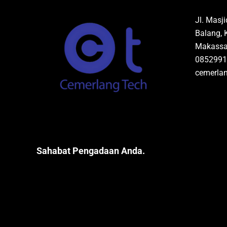
Jl. Masj
Balang, 
Makassar
0852991
cemerla
Sahabat Pengadaan Anda.