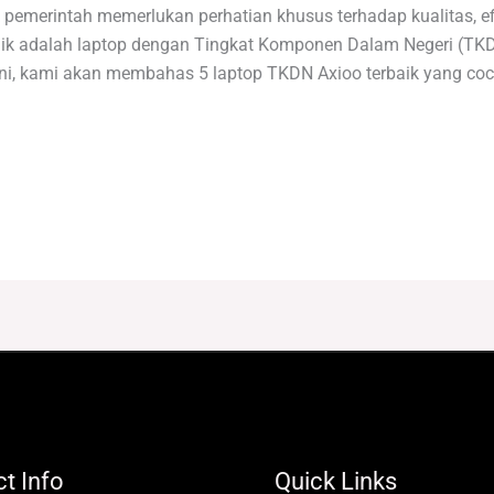
pemerintah memerlukan perhatian khusus terhadap kualitas, ef
rbaik adalah laptop dengan Tingkat Komponen Dalam Negeri (TKD
l ini, kami akan membahas 5 laptop TKDN Axioo terbaik yang c
t Info
Quick Links