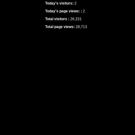
Today's visitors:
2
Today's page views: :
2
Total visitors :
26,331
Total page views:
28,713