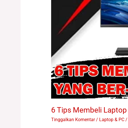
6 Tips Membeli Lapto
Tinggalkan Komentar
/
Laptop & PC /