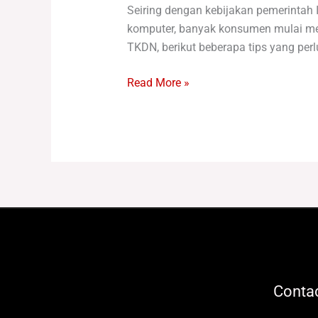
Seiring dengan kebijakan pemerinta
komputer, banyak konsumen mulai men
TKDN, berikut beberapa tips yang per
Read More »
Contac