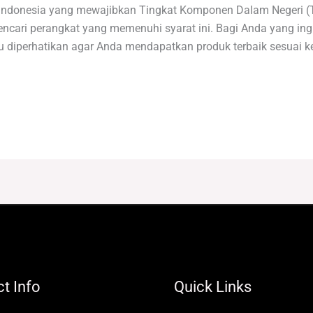
h Indonesia yang mewajibkan Tingkat Komponen Dalam Negeri 
cari perangkat yang memenuhi syarat ini. Bagi Anda yang ing
lu diperhatikan agar Anda mendapatkan produk terbaik sesuai 
t Info
Quick Links