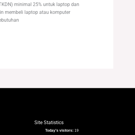
(TKDN) minimal 25% untuk laptop dan
in membeli laptop atau komputer
kebutuhan
Site Statistics
Today's visitors:
19