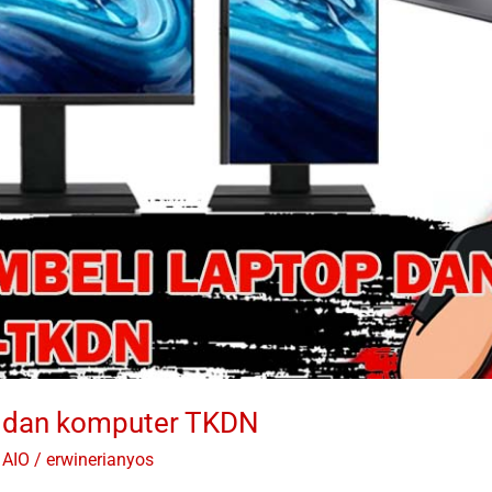
p dan komputer TKDN
 AIO
/
erwinerianyos