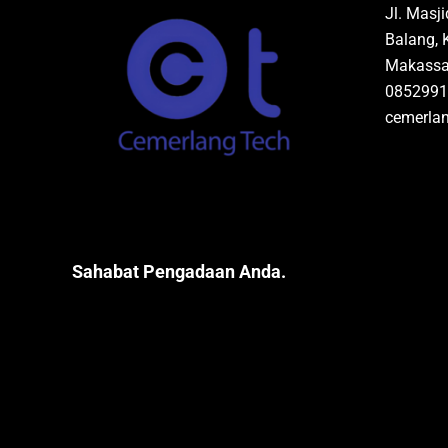
Jl. Masj
Balang, 
Makassar
0852991
cemerla
Sahabat Pengadaan Anda.