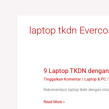
Lewati
ke
konten
laptop tkdn Everco
9 Laptop TKDN dengan 
9
Laptop
Tinggalkan Komentar
/
Laptop & PC /
TKDN
dengan
Rekomendasi laptop tkdn dengan nilai 
Nilai
TKDN
Read More »
yang