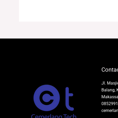
tinggi
Contac
Jl. Masj
Balang, 
Makassar
0852991
cemerla