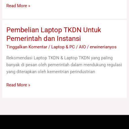
Read More »
Pembelian Laptop TKDN Untuk
Pembelian
Laptop
Pemerintah dan Instansi
TKDN
Tinggalkan Komentar
/
Laptop & PC / AIO
/
erwinerianyos
Untuk
Pemerintah
Rekomendasi Laptop TKDN & Laptop TKDN yang paling
dan
banyak di pesan oleh pemerintah dalam mendukung regulasi
Instansi
yang diterapkan oleh kementrian perindustrian
Read More »