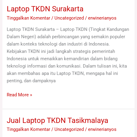
Laptop TKDN Surakarta
Laptop
TKDN
Tinggalkan Komentar
/
Uncategorized
/
erwinerianyos
Surakarta
Laptop TKDN Surakarta – Laptop TKDN (Tingkat Kandungan
Dalam Negeri) adalah perbincangan yang semakin populer
dalam konteks teknologi dan industri di Indonesia.
Kebijakan TKDN ini jadi langkah strategis pemerintah
Indonesia untuk menaikkan kemandirian dalam bidang
teknologi informasi dan komunikasi. Dalam tulisan ini, kita
akan membahas apa itu Laptop TKDN, mengapa hal ini
penting, dan dampaknya
Read More »
Jual Laptop TKDN Tasikmalaya
Jual
Laptop
Tinggalkan Komentar
/
Uncategorized
/
erwinerianyos
TKDN