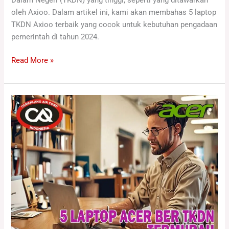
oleh Axioo. Dalam artikel ini, kami akan membahas 5 laptop
TKDN Axioo terbaik yang cocok untuk kebutuhan pengadaan
pemerintah di tahun 2024.
Read More »
5
Laptop
Acer
ber
TKDN
termurah