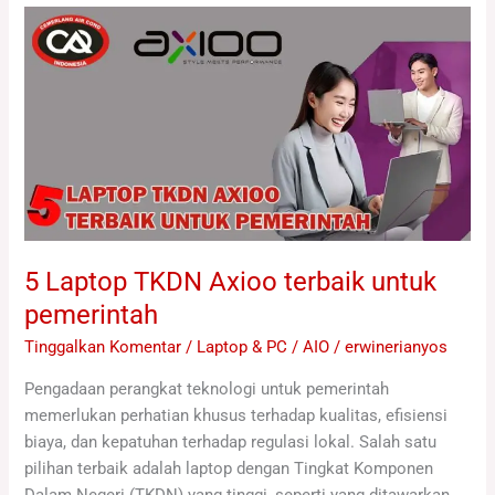
5
Laptop
TKDN
Axioo
terbaik
untuk
pemerintah
5 Laptop TKDN Axioo terbaik untuk
pemerintah
Tinggalkan Komentar
/
Laptop & PC / AIO
/
erwinerianyos
Pengadaan perangkat teknologi untuk pemerintah
memerlukan perhatian khusus terhadap kualitas, efisiensi
biaya, dan kepatuhan terhadap regulasi lokal. Salah satu
pilihan terbaik adalah laptop dengan Tingkat Komponen
Dalam Negeri (TKDN) yang tinggi, seperti yang ditawarkan