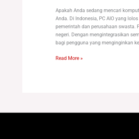
Apakah Anda sedang mencari komputer
Anda. Di Indonesia, PC AIO yang lolo
pemerintah dan perusahaan swasta. P
negeri. Dengan mengintegrasikan sem
bagi pengguna yang menginginkan ke
Read More »