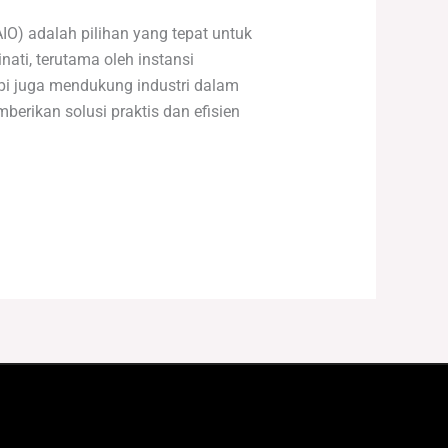
O) adalah pilihan yang tepat untuk
ati, terutama oleh instansi
pi juga mendukung industri dalam
rikan solusi praktis dan efisien