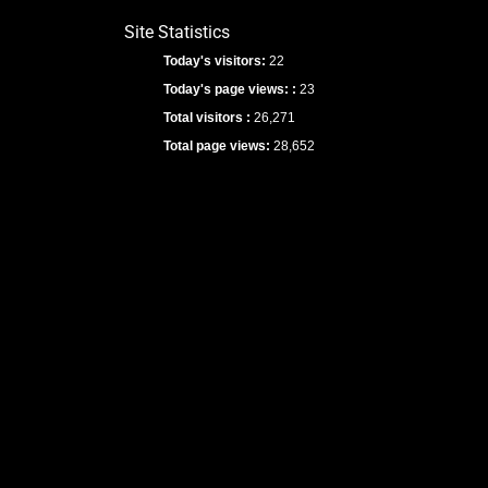
Site Statistics
Today's visitors:
22
Today's page views: :
23
Total visitors :
26,271
Total page views:
28,652