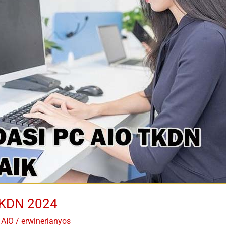
TKDN 2024
 AIO
/
erwinerianyos