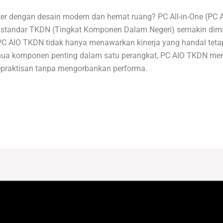
 dengan desain modern dan hemat ruang? PC All-in-One (PC AI
s standar TKDN (Tingkat Komponen Dalam Negeri) semakin dimin
C AIO TKDN tidak hanya menawarkan kinerja yang handal teta
ua komponen penting dalam satu perangkat, PC AIO TKDN membe
praktisan tanpa mengorbankan performa.