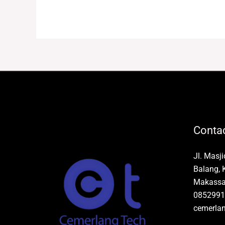
Contac
Jl. Masj
Balang, 
Makassar
0852991
cemerla