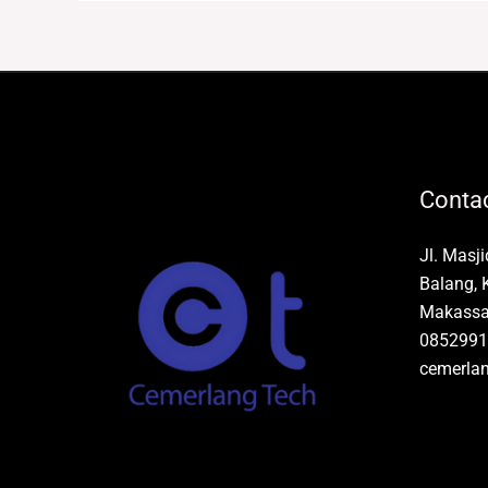
Contac
Jl. Masj
Balang, 
Makassar
0852991
cemerla