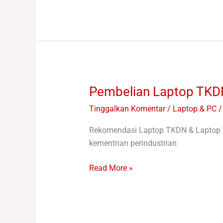
tinggi
Pembelian Laptop TKDN
Pembelian
Laptop
Tinggalkan Komentar
/
Laptop & PC /
TKDN
Untuk
Rekomendasi Laptop TKDN & Laptop T
Pemerintah
kementrian perindustrian
dan
Instansi
Read More »