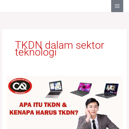
Lewati
ke
konten
TKDN dalam sektor
teknologi
Apa
Itu
TKDN
dan
Kenapa
Harus
TKDN?