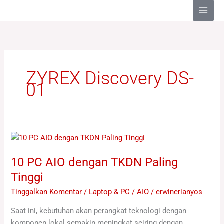
Lewati
ke
konten
ZYREX Discovery DS-
01
10
PC
10 PC AIO dengan TKDN Paling
AIO
dengan
Tinggi
TKDN
Tinggalkan Komentar
/
Laptop & PC / AIO
/
erwinerianyos
Paling
Tinggi
Saat ini, kebutuhan akan perangkat teknologi dengan
komponen lokal semakin meningkat seiring dengan