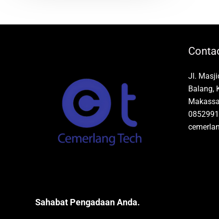
Contac
Jl. Masj
Balang, 
Makassar
0852991
cemerla
Sahabat Pengadaan Anda.