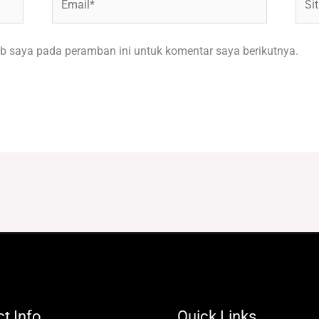
Web
b saya pada peramban ini untuk komentar saya berikutnya.
t Info
Quick Links