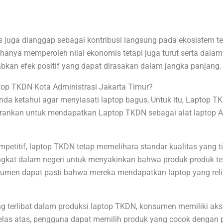
s juga dianggap sebagai kontribusi langsung pada ekosistem t
hanya memperoleh nilai ekonomis tetapi juga turut serta dala
ebabkan efek positif yang dapat dirasakan dalam jangka panjang.
op TKDN Kota Administrasi Jakarta Timur?
a ketahui agar menyiasati laptop bagus, Untuk itu, Laptop TKD
arankan untuk mendapatkan Laptop TKDN sebagai alat laptop 
titif, laptop TKDN tetap memelihara standar kualitas yang tin
ingkat dalam negeri untuk menyakinkan bahwa produk-produk t
nsumen dapat pasti bahwa mereka mendapatkan laptop yang reli
terlibat dalam produksi laptop TKDN, konsumen memiliki akses
p kelas atas, pengguna dapat memilih produk yang cocok dengan 