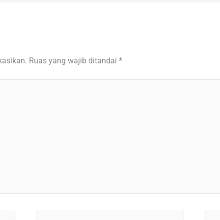
kasikan.
Ruas yang wajib ditandai
*
Email*
Situ