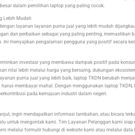
esar dalam pemilihan laptop yang paling cocok.
ng Lebih Mudah
 dengan layanan layanan purna jual yang lebih mudah dijangk
ggan dan perbaikan sebagai yang paling penting, memastikan
. Ini menyajikan pengalaman pengguna yang positif secara ke
rminkan investasi yang membawa dampak positif pada konsume
 nilai lebih melalui harga yang bersaing, dukungan ekosistem l
ayanan purna jual yang lebih baik, laptop TKDN berubah menj
anpa harus membayar mahal. Dengan menggunakan laptop TKDN
berkontribusi pada kemajuan industri dalam negeri.
lanjut, ingin mendapatkan informasi tambahan, atau bicara ter
 malu untuk mengontak kami. Tim Layanan Pelanggan kami sia
i melalui formulir hubungi di website kami atau melalui data k