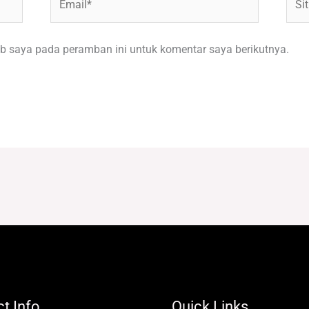
Web
b saya pada peramban ini untuk komentar saya berikutnya.
t Info
Quick Links