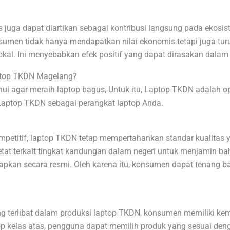
 juga dapat diartikan sebagai kontribusi langsung pada ekosis
umen tidak hanya mendapatkan nilai ekonomis tetapi juga turu
lokal. Ini menyebabkan efek positif yang dapat dirasakan dalam
ptop TKDN Magelang?
ui agar meraih laptop bagus, Untuk itu, Laptop TKDN adalah opsi 
ptop TKDN sebagai perangkat laptop Anda.
etitif, laptop TKDN tetap mempertahankan standar kualitas y
t terkait tingkat kandungan dalam negeri untuk menjamin ba
tapkan secara resmi. Oleh karena itu, konsumen dapat tenang
 terlibat dalam produksi laptop TKDN, konsumen memiliki kema
op kelas atas, pengguna dapat memilih produk yang sesuai den