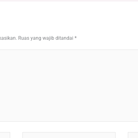
kasikan.
Ruas yang wajib ditandai
*
Email*
Situ