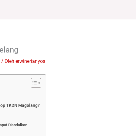
elang
/ Oleh
erwinerianyos
top TKDN Magelang?
apat Diandalkan