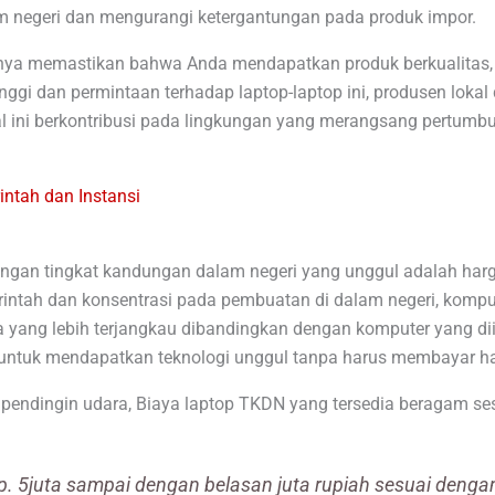
m negeri dan mengurangi ketergantungan pada produk impor.
ya memastikan bahwa Anda mendapatkan produk berkualitas, t
nggi dan permintaan terhadap laptop-laptop ini, produsen lokal
Hal ini berkontribusi pada lingkungan yang merangsang pertum
ntah dan Instansi
dengan tingkat kandungan dalam negeri yang unggul adalah har
intah dan konsentrasi pada pembuatan di dalam negeri, komp
 yang lebih terjangkau dibandingkan dengan komputer yang diim
ntuk mendapatkan teknologi unggul tanpa harus membayar h
pendingin udara, Biaya laptop TKDN yang tersedia beragam se
p. 5juta sampai dengan belasan juta rupiah sesuai denga