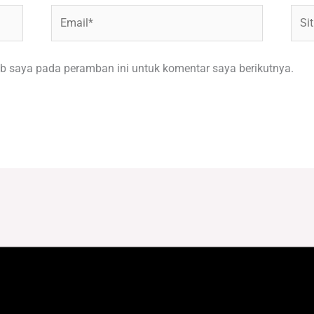
Email*
Situ
Web
b saya pada peramban ini untuk komentar saya berikutnya.