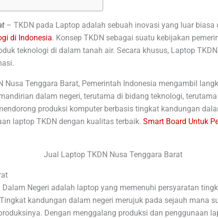
at
–
TKDN pada Laptop adalah sebuah inovasi yang luar biasa 
ogi di Indonesia
. Konsep TKDN sebagai suatu kebijakan pemeri
duk teknologi di dalam tanah air. Secara khusus, Laptop TKDN 
masi.
N Nusa Tenggara Barat, Pemerintah Indonesia mengambil lang
ndirian dalam negeri, terutama di bidang teknologi, terutama d
mendorong produksi komputer berbasis tingkat kandungan dalam
iaan laptop TKDN dengan kualitas terbaik.
Smart Board Untuk P
at
Dalam Negeri adalah laptop yang memenuhi persyaratan tingk
. Tingkat kandungan dalam negeri merujuk pada sejauh mana
 produksinya. Dengan menggalang produksi dan penggunaan la