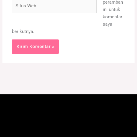
Situs
peramban
Web
ini untuk
komentar
saya
berikutnya.