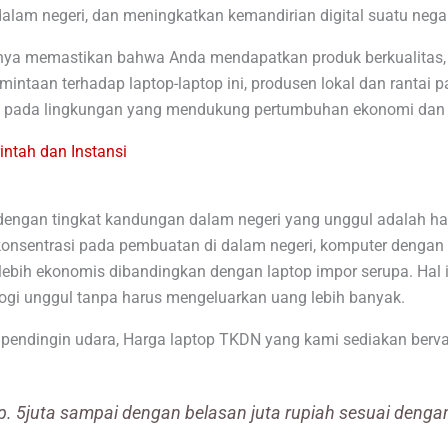
dalam negeri, dan meningkatkan kemandirian digital suatu nega
ya memastikan bahwa Anda mendapatkan produk berkualitas, t
intaan terhadap laptop-laptop ini, produsen lokal dan rantai 
busi pada lingkungan yang mendukung pertumbuhan ekonomi dan 
ntah dan Instansi
r dengan tingkat kandungan dalam negeri yang unggul adalah h
onsentrasi pada pembuatan di dalam negeri, komputer dengan 
lebih ekonomis dibandingkan dengan laptop impor serupa. Hal 
gi unggul tanpa harus mengeluarkan uang lebih banyak.
pendingin udara, Harga laptop TKDN yang kami sediakan bervar
p. 5juta sampai dengan belasan juta rupiah sesuai denga