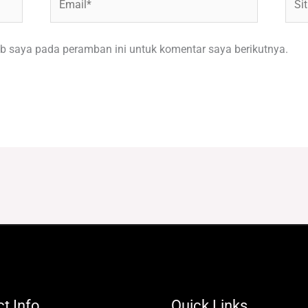
Web
b saya pada peramban ini untuk komentar saya berikutnya.
t Info
Quick Links