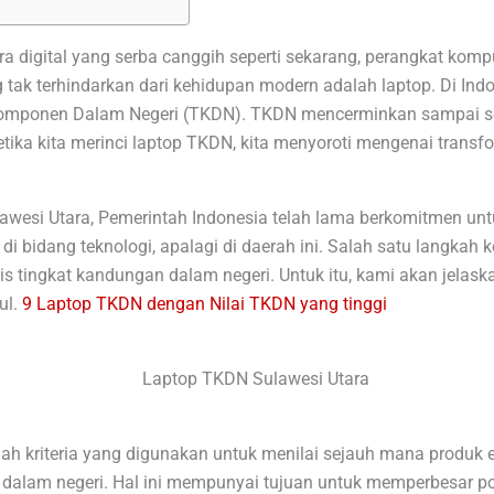
ra digital yang serba canggih seperti sekarang, perangkat komp
g tak terhindarkan dari kehidupan modern adalah laptop. Di Ind
at Komponen Dalam Negeri (TKDN). TKDN mencerminkan sampai 
ka kita merinci laptop TKDN, kita menyoroti mengenai transfo
wesi Utara, Pemerintah Indonesia telah lama berkomitmen un
i bidang teknologi, apalagi di daerah ini. Salah satu langkah
 tingkat kandungan dalam negeri. Untuk itu, kami akan jelaska
ul.
9 Laptop TKDN dengan Nilai TKDN yang tinggi
 kriteria yang digunakan untuk menilai sejauh mana produk elek
am negeri. Hal ini mempunyai tujuan untuk memperbesar pors