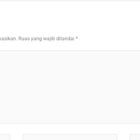
kasikan.
Ruas yang wajib ditandai
*
Email*
Situ