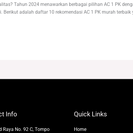
itas? Tahun 2024 menawarkan berbagai pilihan AC 1 PK denga
nggi. Berikut adalah daftar 10 rekomendasi AC 1 PK murah terbai
t Info
Quick Links
id Raya No. 92 C, Tompo
Home