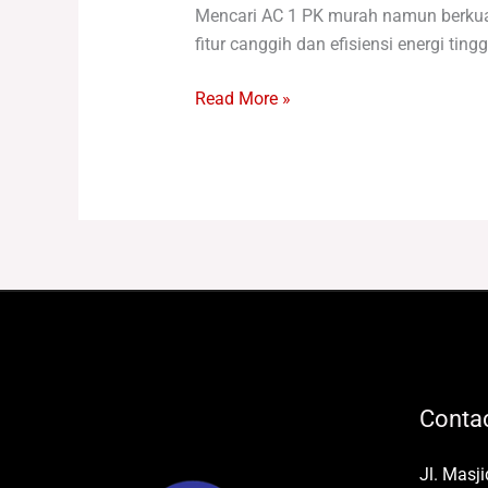
Mencari AC 1 PK murah namun berkual
fitur canggih dan efisiensi energi ti
Read More »
Contac
Jl. Masj