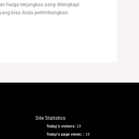
n harga terjangkau yang dilengkapi
k yang bisa Anda pertimbangkan.
Site Statistics
Today's visitors:
19
Today's page views: :
19