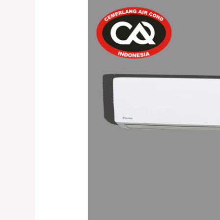
Tips
dalam
Memilih
AC
Baru