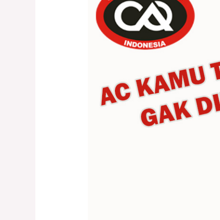
Tidak
Dingin
dan
Apa
Solusinya?