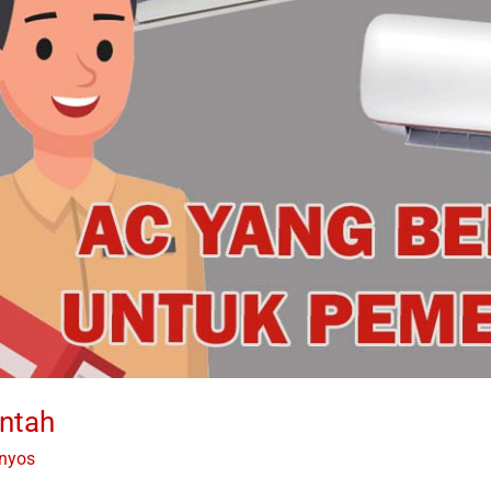
ntah
anyos