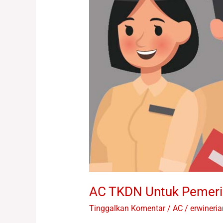
AC TKDN Untuk Pemeri
Tinggalkan Komentar
/
AC
/
erwineri