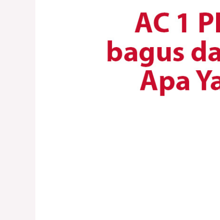
Rekomendasi
AC
1
PK
Murah
Terbaik
Tahun
2024