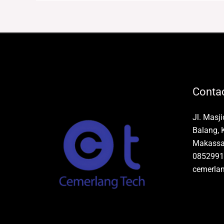
Contac
Jl. Masj
Balang, 
Makassar
0852991
cemerla