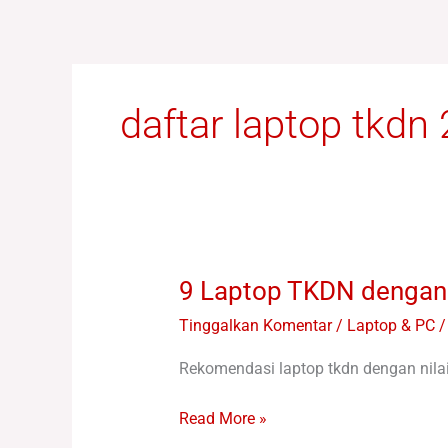
Lewati
ke
konten
daftar laptop tkdn
9 Laptop TKDN dengan 
9
Laptop
Tinggalkan Komentar
/
Laptop & PC /
TKDN
dengan
Rekomendasi laptop tkdn dengan nilai 
Nilai
TKDN
Read More »
yang