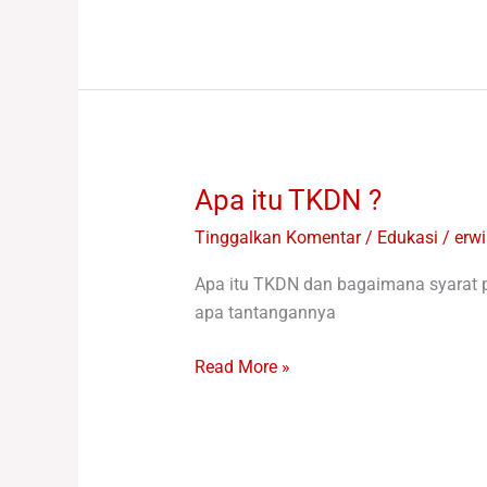
tinggi
Apa itu TKDN ?
Apa
itu
Tinggalkan Komentar
/
Edukasi
/
erwi
TKDN
?
Apa itu TKDN dan bagaimana syarat 
apa tantangannya
Read More »