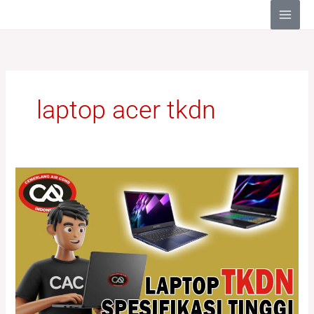
Lewati
ke
konten
laptop acer tkdn
Laptop
TKDN
Dengan
Spesifikasi
Tinggi