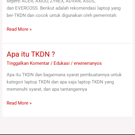
seperti ACER, AXIOO, ZYREX, ADVAN, ASUS,
dan EVERCOSS. Berikut adalah rekomendasi laptop yang
ber-TKDN dan cocok untuk digunakan oleh pemerintah:
Read More »
Apa itu TKDN ?
Apa
itu
Tinggalkan Komentar
/
Edukasi
/
erwinerianyos
TKDN
Apa itu TKDN dan bagaimana syarat pembuatannya untuk
?
kategori laptop TKDN dan apa saja laptop TKDN yang
memenuhi syarat, dan apa tantangannya
Read More »