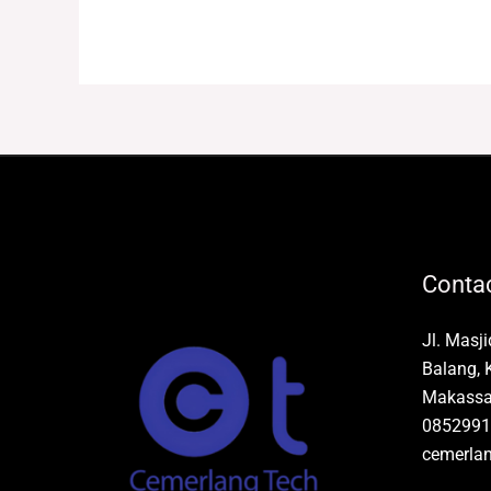
Contac
Jl. Masj
Balang, 
Makassar
0852991
cemerla