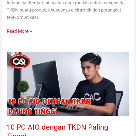
Indonesia. Berikut ini adalah cara mudah untuk mengecek
TKDN suatu produk, khususnya elektronik dan perangkat
telekomunikasi.
Read More »
10
PC
AIO
dengan
TKDN
Paling
Tinggi
10 PC AIO dengan TKDN Paling