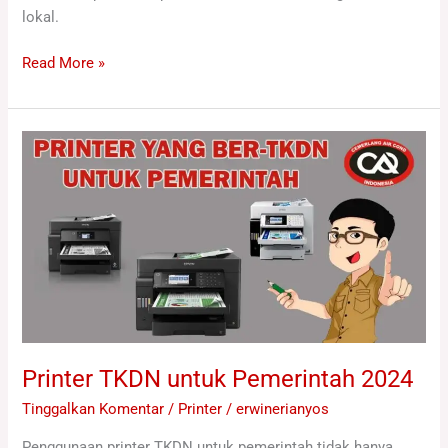
lokal.
Read More »
Printer
TKDN
untuk
Pemerintah
2024
Printer TKDN untuk Pemerintah 2024
Tinggalkan Komentar
/
Printer
/
erwinerianyos
Penggunaan printer TKDN untuk pemerintah tidak hanya