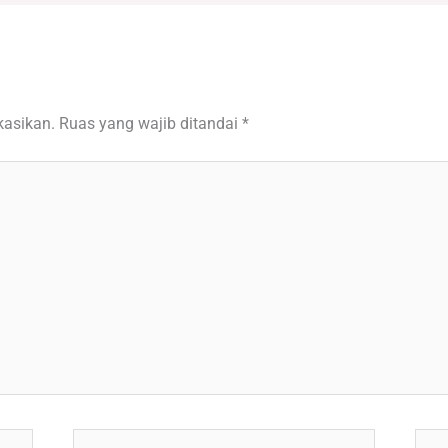
kasikan.
Ruas yang wajib ditandai
*
Email*
Situ