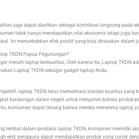
litas juga dapat diartikan sebagai kontribusi langsung pada ek
umen tidak hanya mendapatkan nilai ekonomis tetapi juga turu
lokal. Ini menyebabkan efek positif yang bisa dirasakan dalam 
ptop TKDN Papua Pegunungan?
ar meraih laptop berkualitas, Oleh karena itu, Laptop TKDN adal
akan Laptop TKDN sebagai gadget laptop Anda.
titif, laptop TKDN terus memelihara standar kualitas yang be
tingkat kandungan dalam negeri untuk menjamin bahwa produk-p
na itu, konsumen dapat tenang bahwa mereka menerima laptop y
terlibat dalam produksi laptop TKDN, konsumen memiliki akses
p high-end, pengguna dapat mendapatkan produk yang cocok den