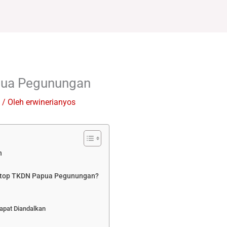
pua Pegunungan
/ Oleh
erwinerianyos
n
ptop TKDN Papua Pegunungan?
apat Diandalkan