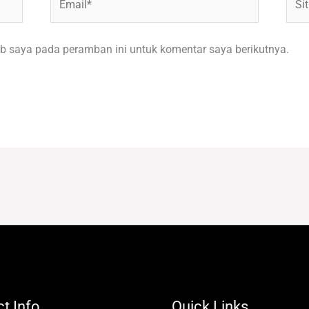
Web
b saya pada peramban ini untuk komentar saya berikutnya.
t Info
Quick Links