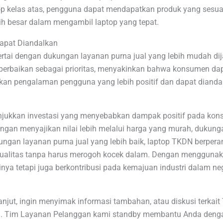
top kelas atas, pengguna dapat mendapatkan produk yang sesua
ih besar dalam mengambil laptop yang tepat.
Dapat Diandalkan
ertai dengan dukungan layanan purna jual yang lebih mudah di
perbaikan sebagai prioritas, menyakinkan bahwa konsumen d
akan pengalaman pengguna yang lebih positif dan dapat dianda
jukkan investasi yang menyebabkan dampak positif pada konsu
gan menyajikan nilai lebih melalui harga yang murah, dukungan 
ungan layanan purna jual yang lebih baik, laptop TKDN berper
rkualitas tanpa harus merogoh kocek dalam. Dengan mengguna
a tetapi juga berkontribusi pada kemajuan industri dalam neg
lanjut, ingin menyimak informasi tambahan, atau diskusi terka
. Tim Layanan Pelanggan kami standby membantu Anda dengan