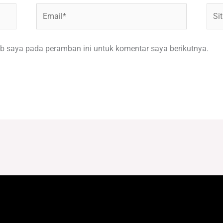
Email*
Situ
Web
b saya pada peramban ini untuk komentar saya berikutnya.