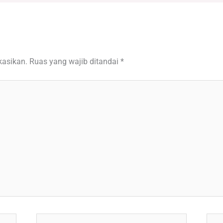
kasikan.
Ruas yang wajib ditandai
*
Email*
Situ