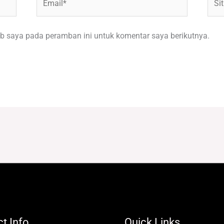
Web
b saya pada peramban ini untuk komentar saya berikutnya.
t Info
Quick Links