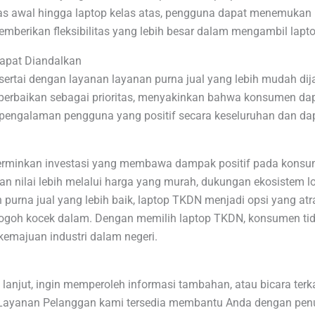
 kelas awal hingga laptop kelas atas, pengguna dapat menemuka
emberikan fleksibilitas yang lebih besar dalam mengambil lapt
Dapat Diandalkan
ertai dengan layanan layanan purna jual yang lebih mudah dij
perbaikan sebagai prioritas, menyakinkan bahwa konsumen d
t pengalaman pengguna yang positif secara keseluruhan dan da
rminkan investasi yang membawa dampak positif pada konsume
 nilai lebih melalui harga yang murah, dukungan ekosistem lokal
purna jual yang lebih baik, laptop TKDN menjadi opsi yang a
merogoh kocek dalam. Dengan memilih laptop TKDN, konsumen 
kemajuan industri dalam negeri.
 lanjut, ingin memperoleh informasi tambahan, atau bicara ter
 Layanan Pelanggan kami tersedia membantu Anda dengan penu