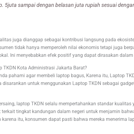
p. 5juta sampai dengan belasan juta rupiah sesuai denga
litas juga dianggap sebagai kontribusi langsung pada ekosist
umen tidak hanya memperoleh nilai ekonomis tetapi juga berpa
lokal. Ini menyebabkan efek positif yang dapat dirasakan dalam
 TKDN Kota Administrasi Jakarta Barat?
da pahami agar membeli laptop bagus, Karena itu, Laptop TKDN
nda disarankan untuk menggunakan Laptop TKDN sebagai gadget
aing, laptop TKDN selalu mempertahankan standar kualitas ya
terkait tingkat kandungan dalam negeri untuk menjamin bahw
eh karena itu, konsumen dapat pasti bahwa mereka menerima la