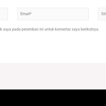
Email*
Situ
Web
b saya pada peramban ini untuk komentar saya berikutnya.