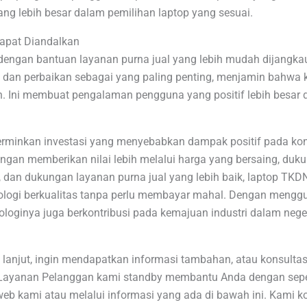
yang lebih besar dalam pemilihan laptop yang sesuai.
Dapat Diandalkan
 dengan bantuan layanan purna jual yang lebih mudah dijangk
 dan perbaikan sebagai yang paling penting, menjamin bahw
. Ini membuat pengalaman pengguna yang positif lebih besar 
rminkan investasi yang menyebabkan dampak positif pada kons
gan memberikan nilai lebih melalui harga yang bersaing, dukun
m, dan dukungan layanan purna jual yang lebih baik, laptop TK
ologi berkualitas tanpa perlu membayar mahal. Dengan mengg
oginya juga berkontribusi pada kemajuan industri dalam neger
 lanjut, ingin mendapatkan informasi tambahan, atau konsultas
 Layanan Pelanggan kami standby membantu Anda dengan sepe
s web kami atau melalui informasi yang ada di bawah ini. Kami