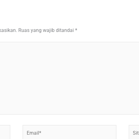
kasikan.
Ruas yang wajib ditandai
*
Email*
Situ
Web