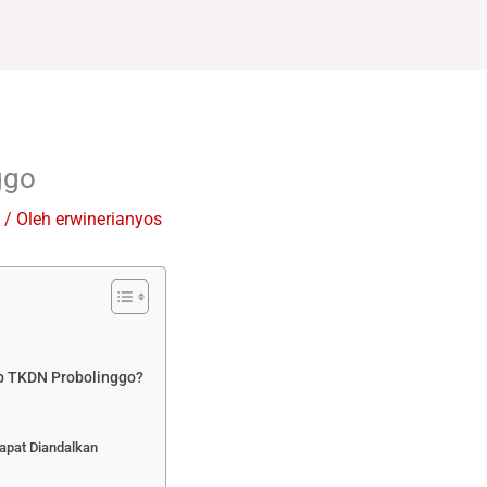
ggo
/ Oleh
erwinerianyos
p TKDN Probolinggo?
apat Diandalkan