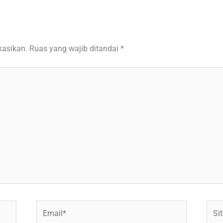
kasikan.
Ruas yang wajib ditandai
*
Email*
Situ
Web