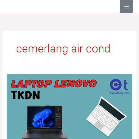
Lewati
ke
konten
cemerlang air cond
Daftar
Laptop
LENOVO
TKDN