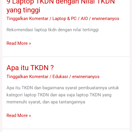
9 Laptop TKDN dengan Nilai TKDN
Laptop
yang tinggi
TKDN
Tinggalkan Komentar
/
Laptop & PC / AIO
/
erwinerianyos
dengan
Nilai
Rekomendasi laptop tkdn dengan nilai tertinggi
TKDN
yang
Read More »
tinggi
Apa itu TKDN ?
Apa
itu
Tinggalkan Komentar
/
Edukasi
/
erwinerianyos
TKDN
Apa itu TKDN dan bagaimana syarat pembuatannya untuk
?
kategori laptop TKDN dan apa saja laptop TKDN yang
memenuhi syarat, dan apa tantangannya
Read More »