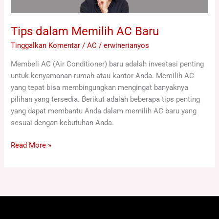
Tips dalam Memilih AC Baru
Tinggalkan Komentar
/
AC
/
erwinerianyos
Membeli AC (Air Conditioner) baru adalah investasi penting
untuk kenyamanan rumah atau kantor Anda. Memilih AC
yang tepat bisa membingungkan mengingat banyaknya
pilihan yang tersedia. Berikut adalah beberapa tips penting
yang dapat membantu Anda dalam memilih AC baru yang
sesuai dengan kebutuhan Anda.
Read More »