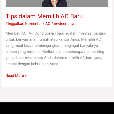
Tips dalam Memilih AC Baru
Tinggalkan Komentar
/
AC
/
erwinerianyos
Membeli AC (Air Conditioner) baru adalah investasi penting
untuk kenyamanan rumah atau kantor Anda. Memilih AC
yang tepat bisa membingungkan mengingat banyaknya
pilihan yang tersedia. Berikut adalah beberapa tips penting
yang dapat membantu Anda dalam memilih AC baru yang
sesuai dengan kebutuhan Anda.
Read More »